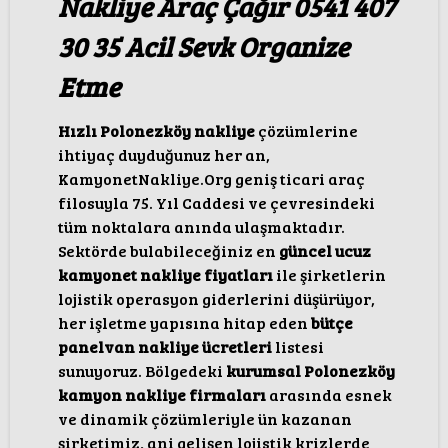
Nakliye Araç Çağır 0541 407
30 35 Acil Sevk Organize
Etme
Hızlı Polonezköy nakliye
çözümlerine
ihtiyaç duyduğunuz her an,
KamyonetNakliye.Org geniş ticari araç
filosuyla 75. Yıl Caddesi ve çevresindeki
tüm noktalara anında ulaşmaktadır.
Sektörde bulabileceğiniz en
güncel ucuz
kamyonet nakliye fiyatları
ile şirketlerin
lojistik operasyon giderlerini düşürüyor,
her işletme yapısına hitap eden
bütçe
panelvan nakliye ücretleri
listesi
sunuyoruz. Bölgedeki
kurumsal Polonezköy
kamyon nakliye firmaları
arasında esnek
ve dinamik çözümleriyle ün kazanan
şirketimiz, ani gelişen lojistik krizlerde