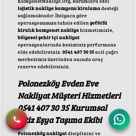
KamyonetNakliye.Org, kurumlara özel
lojistik nakliye kamyonu kiralama
desteği
sağlamaktadır. İhtiyaca göre
operasyonunuza tahsis edilen
şoförlü
kiralık kamyonet nakliye
hizmetimizle,
bölgesel şehir içi nakliyat
operasyonlarında kesintisiz performans
elde edebilirsiniz.
0541 407 30 35
acil çağrı
merkezimiz üzerinden anında araç
rezerve edebilirsiniz.
Polonezköy Evden Eve
Nakliyat Müşteri Hizmetleri
0541 407 30 35 Kurumsal
Titiz Eşya Taşıma Ekibi
Polonezköy nakliyat
disiplinini ve