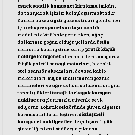
esnek saatlik kamyonet kiralama
imkânı
da tanıyarak işinizi kolaylaştırmaktadır.
Zaman hassasiyeti yüksek ticari gönderiler
için
ekspres panelvan taşımacılık
modelini aktif hale getirirken, ağaç
dallarının yoğun olduğu yollarda üstün
manevra kabiliyetine sahip
pratik küçük
nakliye kamyonet
alternatifleri sunuyoruz.
Büyük paletli sanayi motorları, hidrolik
otel asansör aksamları, devasa kablo
makaraları, büyük ebatlı marangozluk
makineleri ve ağır döküm su kazanları gibi
tonajlı yükleri
tonajlı kırkayak kamyon
nakliye
araçlarımızla güvenle sevk
ediyoruz. Lojistik sektöründe güven algısını
kurumsallıkla birleştiren
sözleşmeli
kamyonet nakliyeciler
ile çalışarak yük
güvenliğini en üst düzeye çıkaran