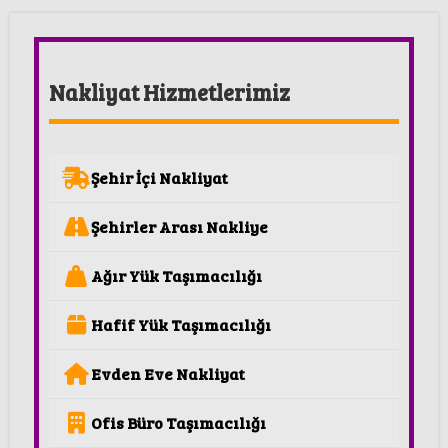
Bölge:
Veliefendi Mahallesi, Saha Yolu Sk.,
No:22 - 34025-Zeytinburnu - İstanbul
Nakliyat Hizmetlerimiz
Bölge:
İnönü Mahallesi, Üniversite Yolu.,
No:7 - 34854-Ataşehir - İstanbul
İletişim Hattı:
0541 407 3035
Şehir İçi Nakliyat
Web Site:
İstanbul Nakliyat Hizmetleri -
Şehirler Arası Nakliye
Kamyon ve Kamyonet
Ağır Yük Taşımacılığı
Hafif Yük Taşımacılığı
Evden Eve Nakliyat
Ofis Büro Taşımacılığı