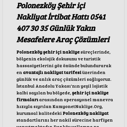
Polonezköy Şehir içi
Nakliyat İrtibat Hattı 0541
407 30 35 Günlük Yakın
Mesafelere Araç Çözümleri
Polonezköy şehir içi nakliye
süreçlerinde,
bölgenin ekolojik dokusunu ve turistik
hassasiyetlerini göz önünde bulundurarak
en
avantajlı nakliyat tarifesi
üzerinden
günlük ve anlık araç çözümleri sağlıyoruz.
İstanbul Anadolu Yakası'nın yeşil lojistik
kalbi sayılan bu bölgede,
şehir içi nakliye
firmaları
arasından operasyonel manevra
hızıyla sıyrılan KamyonetNakliye.Org,
kurumsal kalitedeki
Polonezköy nakliyat
standartlarını her nakil sürecine harfiyen
yansıtmaktadır. Dar köy yollarına ve