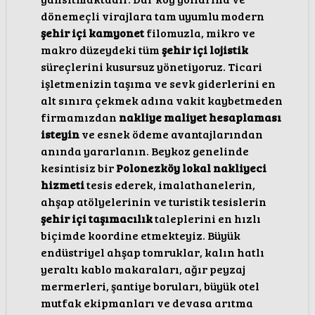
dönemeçli virajlara tam uyumlu modern
şehir içi kamyonet
filomuzla, mikro ve
makro düzeydeki tüm
şehir içi lojistik
süreçlerini kusursuz yönetiyoruz. Ticari
işletmenizin taşıma ve sevk giderlerini en
alt sınıra çekmek adına vakit kaybetmeden
firmamızdan
nakliye maliyet hesaplaması
isteyin
ve esnek ödeme avantajlarından
anında yararlanın. Beykoz genelinde
kesintisiz bir
Polonezköy lokal nakliyeci
hizmeti
tesis ederek, imalathanelerin,
ahşap atölyelerinin ve turistik tesislerin
şehir içi taşımacılık
taleplerini en hızlı
biçimde koordine etmekteyiz. Büyük
endüstriyel ahşap tomruklar, kalın hatlı
yeraltı kablo makaraları, ağır peyzaj
mermerleri, şantiye boruları, büyük otel
mutfak ekipmanları ve devasa arıtma