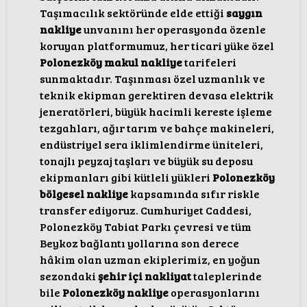
Taşımacılık sektöründe elde ettiği
saygın
nakliye
unvanını her operasyonda özenle
koruyan platformumuz, her ticari yüke özel
Polonezköy makul nakliye
tarifeleri
sunmaktadır. Taşınması özel uzmanlık ve
teknik ekipman gerektiren devasa elektrik
jeneratörleri, büyük hacimli kereste işleme
tezgahları, ağır tarım ve bahçe makineleri,
endüstriyel sera iklimlendirme üniteleri,
tonajlı peyzaj taşları ve büyük su deposu
ekipmanları gibi kütleli yükleri
Polonezköy
bölgesel nakliye
kapsamında sıfır riskle
transfer ediyoruz. Cumhuriyet Caddesi,
Polonezköy Tabiat Parkı çevresi ve tüm
Beykoz bağlantı yollarına son derece
hâkim olan uzman ekiplerimiz, en yoğun
sezondaki
şehir içi nakliyat
taleplerinde
bile
Polonezköy nakliye
operasyonlarını