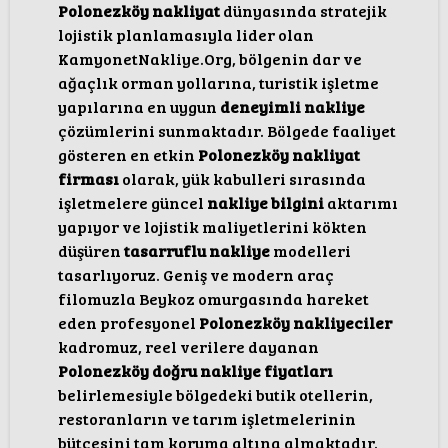
Polonezköy nakliyat
dünyasında stratejik
lojistik planlamasıyla lider olan
KamyonetNakliye.Org, bölgenin dar ve
ağaçlık orman yollarına, turistik işletme
yapılarına en uygun
deneyimli nakliye
çözümlerini sunmaktadır. Bölgede faaliyet
gösteren en etkin
Polonezköy nakliyat
firması
olarak, yük kabulleri sırasında
işletmelere güncel
nakliye bilgini
aktarımı
yapıyor ve lojistik maliyetlerini kökten
düşüren
tasarruflu nakliye
modelleri
tasarlıyoruz. Geniş ve modern araç
filomuzla Beykoz omurgasında hareket
eden profesyonel
Polonezköy nakliyeciler
kadromuz, reel verilere dayanan
Polonezköy doğru nakliye fiyatları
belirlemesiyle bölgedeki butik otellerin,
restoranların ve tarım işletmelerinin
bütçesini tam koruma altına almaktadır.