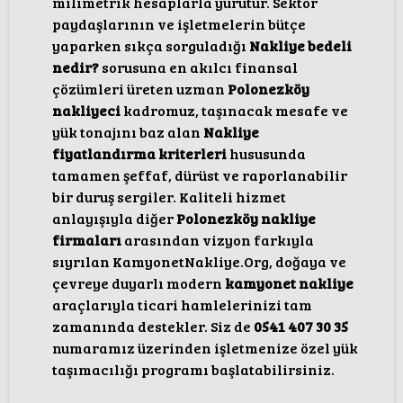
milimetrik hesaplarla yürütür. Sektör
paydaşlarının ve işletmelerin bütçe
yaparken sıkça sorguladığı
Nakliye bedeli
nedir?
sorusuna en akılcı finansal
çözümleri üreten uzman
Polonezköy
nakliyeci
kadromuz, taşınacak mesafe ve
yük tonajını baz alan
Nakliye
fiyatlandırma kriterleri
hususunda
tamamen şeffaf, dürüst ve raporlanabilir
bir duruş sergiler. Kaliteli hizmet
anlayışıyla diğer
Polonezköy nakliye
firmaları
arasından vizyon farkıyla
sıyrılan KamyonetNakliye.Org, doğaya ve
çevreye duyarlı modern
kamyonet nakliye
araçlarıyla ticari hamlelerinizi tam
zamanında destekler. Siz de
0541 407 30 35
numaramız üzerinden işletmenize özel yük
taşımacılığı programı başlatabilirsiniz.