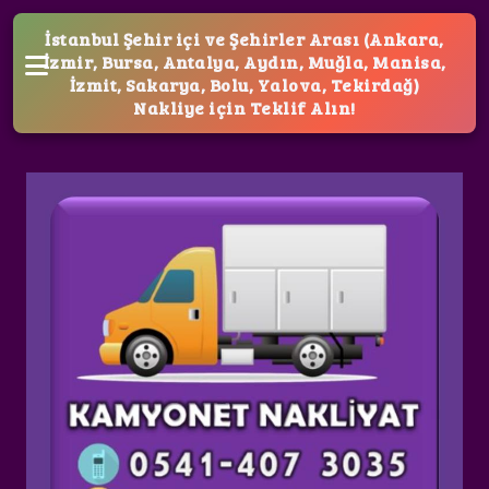
İstanbul Şehir içi ve Şehirler Arası (Ankara,
İzmir, Bursa, Antalya, Aydın, Muğla, Manisa,
İzmit, Sakarya, Bolu, Yalova, Tekirdağ)
Nakliye için Teklif Alın!